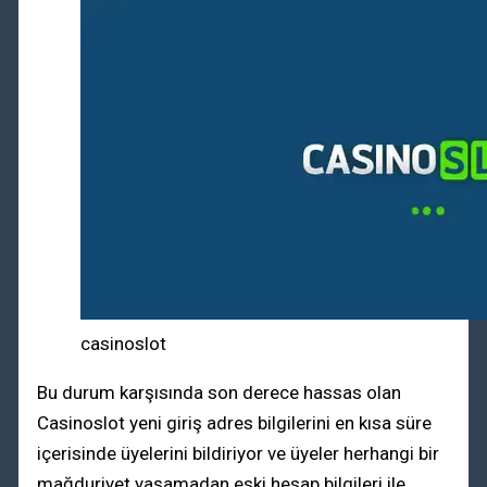
casinoslot
Bu durum karşısında son derece hassas olan
Casinoslot yeni giriş adres bilgilerini en kısa süre
içerisinde üyelerini bildiriyor ve üyeler herhangi bir
mağduriyet yaşamadan eski hesap bilgileri ile