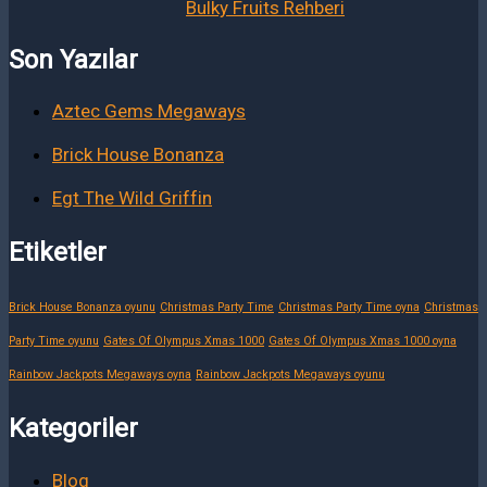
Bulky Fruits Rehberi
Son Yazılar
Aztec Gems Megaways
Brick House Bonanza
Egt The Wild Griffin
Etiketler
Brick House Bonanza oyunu
Christmas Party Time
Christmas Party Time oyna
Christmas
Party Time oyunu
Gates Of Olympus Xmas 1000
Gates Of Olympus Xmas 1000 oyna
Rainbow Jackpots Megaways oyna
Rainbow Jackpots Megaways oyunu
Kategoriler
Blog