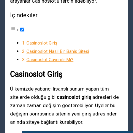
arayanlar Casinoslot’u tercih edebiliyor.
İçindekiler
Casinoslot Giriş
Casinoslot Nasıl Bir Bahis Sitesi
Casinoslot Güvenilir Mi?
Casinoslot Giriş
Ülkemizde yabancı lisanslı sunum yapan tüm
sitelerde olduğu gibi
casinoslot giriş
adresleri de
zaman zaman değişim gösterebiliyor. Üyeler bu
değişim sonrasında sitenin yeni giriş adresinden
anında siteye bağlantı kurabiliyor.