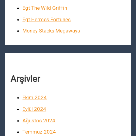
Egt The Wild Griffin
Egt Hermes Fortunes
Money Stacks Megaways
Arşivler
Ekim 2024
Eylül 2024
Ağustos 2024
Temmuz 2024