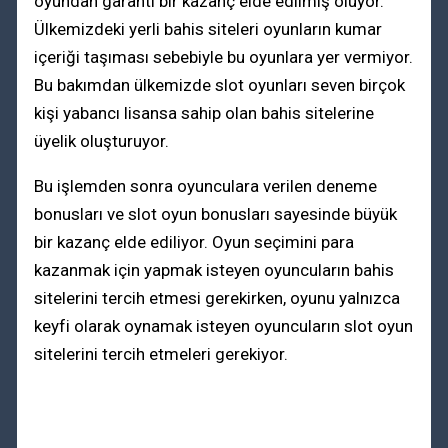
oyundan garanti bir kazanç elde edilmiş oluyor.
Ülkemizdeki yerli bahis siteleri oyunların kumar
içeriği taşıması sebebiyle bu oyunlara yer vermiyor.
Bu bakımdan ülkemizde slot oyunları seven birçok
kişi yabancı lisansa sahip olan bahis sitelerine
üyelik oluşturuyor.
Bu işlemden sonra oyunculara verilen deneme
bonusları ve slot oyun bonusları sayesinde büyük
bir kazanç elde ediliyor. Oyun seçimini para
kazanmak için yapmak isteyen oyuncuların bahis
sitelerini tercih etmesi gerekirken, oyunu yalnızca
keyfi olarak oynamak isteyen oyuncuların slot oyun
sitelerini tercih etmeleri gerekiyor.