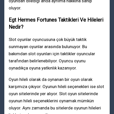
oyundan dilediği anda ayrılma hakkına sahip
oluyor.
Egt Hermes Fortunes Taktikleri Ve Hileleri
Nedir?
Slot oyunlar oyuncusuna çok büyük taktik
sunmayan oyunlar arasında bulunuyor. Bu
bakımdan slot oyunları için taktikler oyuncular
tarafından belirlenebiliyor. Oyuncu oyunu
oynadıkça oyuna yatkınlık kazanıyor.
Oyun hileli olarak da oynanan bir oyun olarak
karşımıza çıkıyor. Oyunun hileli seçenekleri ise slot
oyun sitelerinde yer alıyor. Slot oyun sitelerinde
oyunun hileli seçeneklerini oynamak mümkün
oluyor. Aynı zamanda bu sitelerde oyunun hileleri