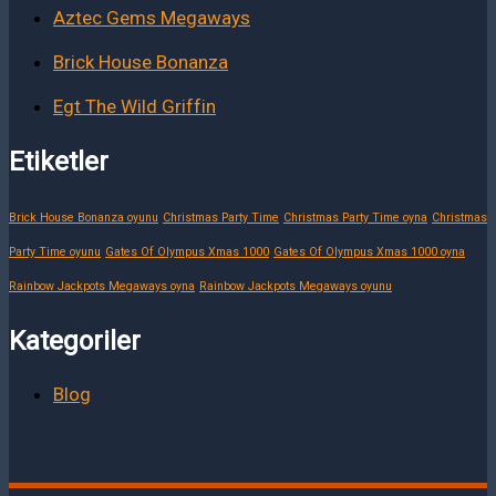
Aztec Gems Megaways
Brick House Bonanza
Egt The Wild Griffin
Etiketler
Brick House Bonanza oyunu
Christmas Party Time
Christmas Party Time oyna
Christmas
Party Time oyunu
Gates Of Olympus Xmas 1000
Gates Of Olympus Xmas 1000 oyna
Rainbow Jackpots Megaways oyna
Rainbow Jackpots Megaways oyunu
Kategoriler
Blog