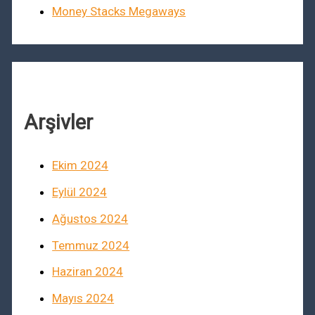
Money Stacks Megaways
Arşivler
Ekim 2024
Eylül 2024
Ağustos 2024
Temmuz 2024
Haziran 2024
Mayıs 2024