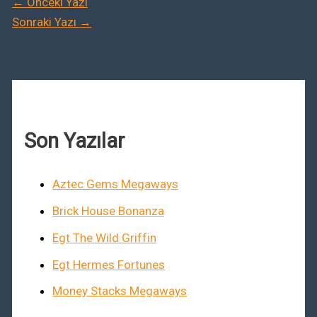
←
Önceki Yazı
Sonraki Yazı
→
Son Yazılar
Aztec Gems Megaways
Brick House Bonanza
Egt The Wild Griffin
Egt Hermes Fortunes
Money Stacks Megaways