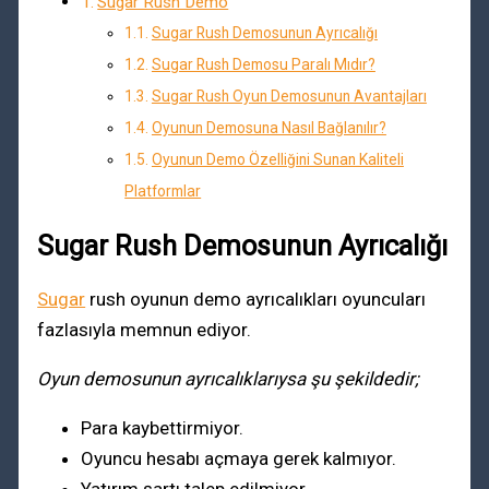
Sugar Rush Demo
Sugar Rush Demosunun Ayrıcalığı
Sugar Rush Demosu Paralı Mıdır?
Sugar Rush Oyun Demosunun Avantajları
Oyunun Demosuna Nasıl Bağlanılır?
Oyunun Demo Özelliğini Sunan Kaliteli
Platformlar
Sugar Rush Demosunun Ayrıcalığı
Sugar
rush oyunun demo ayrıcalıkları oyuncuları
fazlasıyla memnun ediyor.
Oyun demosunun ayrıcalıklarıysa şu şekildedir;
Para kaybettirmiyor.
Oyuncu hesabı açmaya gerek kalmıyor.