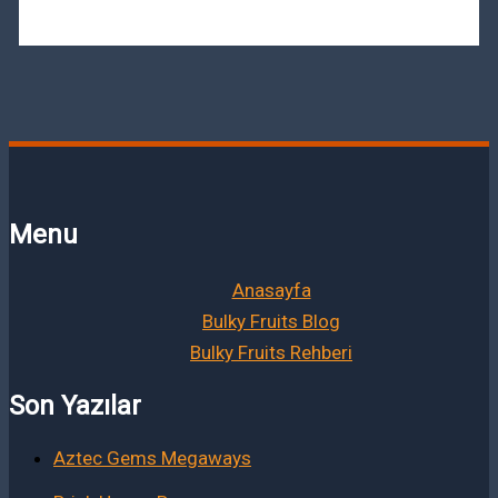
Menu
Anasayfa
Bulky Fruits Blog
Bulky Fruits Rehberi
Son Yazılar
Aztec Gems Megaways