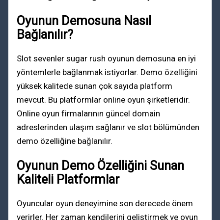
Oyunun Demosuna Nasıl
Bağlanılır?
Slot sevenler sugar rush oyunun demosuna en iyi
yöntemlerle bağlanmak istiyorlar. Demo özelliğini
yüksek kalitede sunan çok sayıda platform
mevcut. Bu platformlar online oyun şirketleridir.
Online oyun firmalarının güncel domain
adreslerinden ulaşım sağlanır ve slot bölümünden
demo özelliğine bağlanılır.
Oyunun Demo Özelliğini Sunan
Kaliteli Platformlar
Oyuncular oyun deneyimine son derecede önem
verirler. Her zaman kendilerini geliştirmek ve oyun