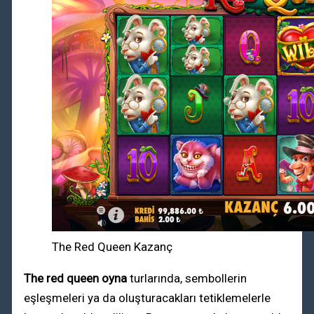
The Red Queen Kazanç
The red queen oyna
turlarında, sembollerin
eşleşmeleri ya da oluşturacakları tetiklemelerle