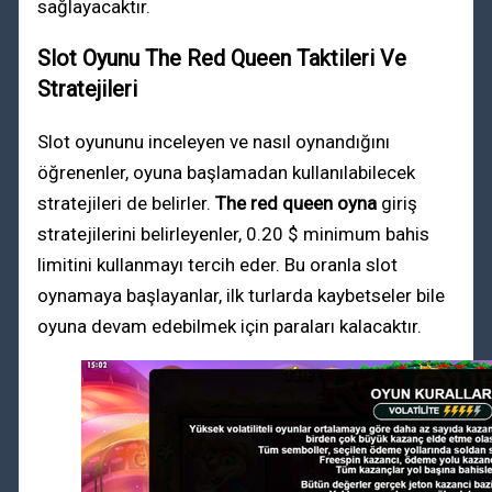
sağlayacaktır.
Slot Oyunu The Red Queen Taktileri Ve
Stratejileri
Slot oyununu inceleyen ve nasıl oynandığını
öğrenenler, oyuna başlamadan kullanılabilecek
stratejileri de belirler.
The red queen oyna
giriş
stratejilerini belirleyenler, 0.20 $ minimum bahis
limitini kullanmayı tercih eder. Bu oranla slot
oynamaya başlayanlar, ilk turlarda kaybetseler bile
oyuna devam edebilmek için paraları kalacaktır.