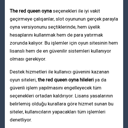
The red queen oyna
seçenekleri ile iyi vakit
geçirmeye çalışanlar, slot oyununun gerçek parayla
oyna versiyonunu seçtiklerinde, hem üyelik
hesaplarını kullanmak hem de para yatırmak
zorunda kalıyor. Bu işlemler için oyun sitesinin hem
lisanslı hem de en güvenilir sistemleri kullanıyor
olması gerekiyor.
Destek hizmetleri ile kullanıcı güvenini kazanan
oyun siteleri,
the red queen oyna hileleri
ya da
güvenli işlem yapılmasını engelleyecek tüm
seçenekleri ortadan kaldırıyor. Lisans yasalarının
belirlemiş olduğu kurallara göre hizmet sunan bu
siteler, kullanıcıların yapacakları tüm işlemleri
denetliyor.