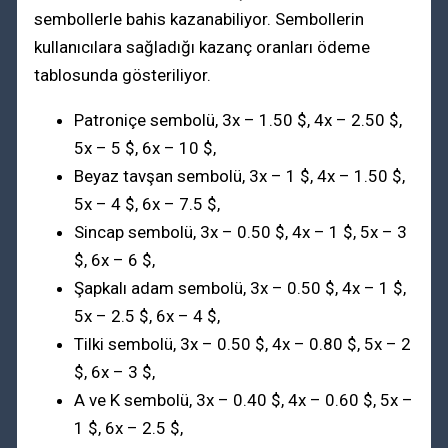
sembollerle bahis kazanabiliyor. Sembollerin
kullanıcılara sağladığı kazanç oranları ödeme
tablosunda gösteriliyor.
Patroniçe sembolü, 3x – 1.50 $, 4x – 2.50 $,
5x – 5 $, 6x – 10 $,
Beyaz tavşan sembolü, 3x – 1 $, 4x – 1.50 $,
5x – 4 $, 6x – 7.5 $,
Sincap sembolü, 3x – 0.50 $, 4x – 1 $, 5x – 3
$, 6x – 6 $,
Şapkalı adam sembolü, 3x – 0.50 $, 4x – 1 $,
5x – 2.5 $, 6x – 4 $,
Tilki sembolü, 3x – 0.50 $, 4x – 0.80 $, 5x – 2
$, 6x – 3 $,
A ve K sembolü, 3x – 0.40 $, 4x – 0.60 $, 5x –
1 $, 6x – 2.5 $,