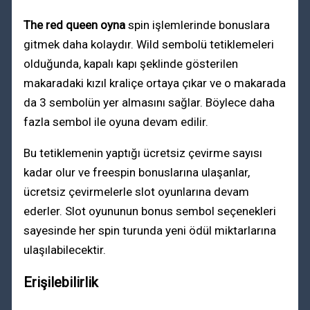
The red queen oyna
spin işlemlerinde bonuslara
gitmek daha kolaydır. Wild sembolü tetiklemeleri
olduğunda, kapalı kapı şeklinde gösterilen
makaradaki kızıl kraliçe ortaya çıkar ve o makarada
da 3 sembolün yer almasını sağlar. Böylece daha
fazla sembol ile oyuna devam edilir.
Bu tetiklemenin yaptığı ücretsiz çevirme sayısı
kadar olur ve freespin bonuslarına ulaşanlar,
ücretsiz çevirmelerle slot oyunlarına devam
ederler. Slot oyununun bonus sembol seçenekleri
sayesinde her spin turunda yeni ödül miktarlarına
ulaşılabilecektir.
Erişilebilirlik