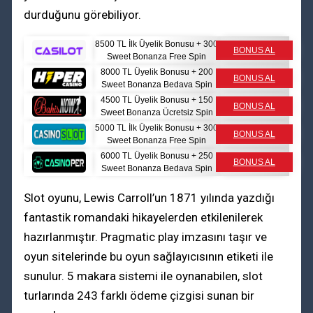
durduğunu görebiliyor.
8500 TL İlk Üyelik Bonusu + 300
BONUS AL
Sweet Bonanza Free Spin
8000 TL Üyelik Bonusu + 200
BONUS AL
Sweet Bonanza Bedava Spin
4500 TL Üyelik Bonusu + 150
BONUS AL
Sweet Bonanza Ücretsiz Spin
5000 TL İlk Üyelik Bonusu + 300
BONUS AL
Sweet Bonanza Free Spin
6000 TL Üyelik Bonusu + 250
BONUS AL
Sweet Bonanza Bedava Spin
Slot oyunu, Lewis Carroll’un 1871 yılında yazdığı
fantastik romandaki hikayelerden etkilenilerek
hazırlanmıştır. Pragmatic play imzasını taşır ve
oyun sitelerinde bu oyun sağlayıcısının etiketi ile
sunulur. 5 makara sistemi ile oynanabilen, slot
turlarında 243 farklı ödeme çizgisi sunan bir