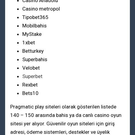
Casino Anadolu
Casino metropol
Tipobet365
Mobilbahis
MyStake
1xbet
Betturkey
Superbahis
Velobet
Superbet
Rexbet
Bets10
Pragmatic play siteleri olarak gösterilen listede
140 – 150 arasında bahis ya da canlı casino oyun
sitesi yer alıyor. Güvenilir oyun siteleri için giriş
adresi, ödeme sistemleri, destekler ve üyelik