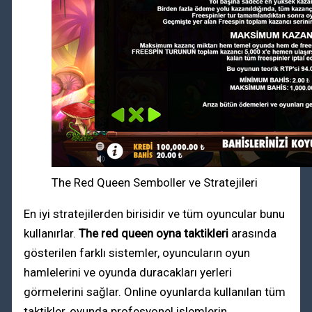
The Red Queen Semboller ve Stratejileri
En iyi stratejilerden birisidir ve tüm oyuncular bunu
kullanırlar.
The red queen oyna taktikleri
arasında
gösterilen farklı sistemler, oyuncuların oyun
hamlelerini ve oyunda duracakları yerleri
görmelerini sağlar. Online oyunlarda kullanılan tüm
taktikler, oyunda profesyonel işlemlerin