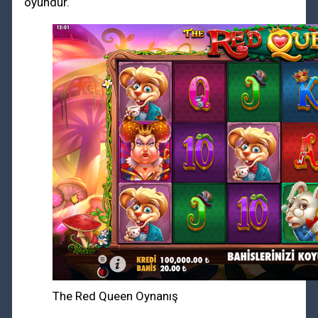
oyundur.
The Red Queen Oynanış