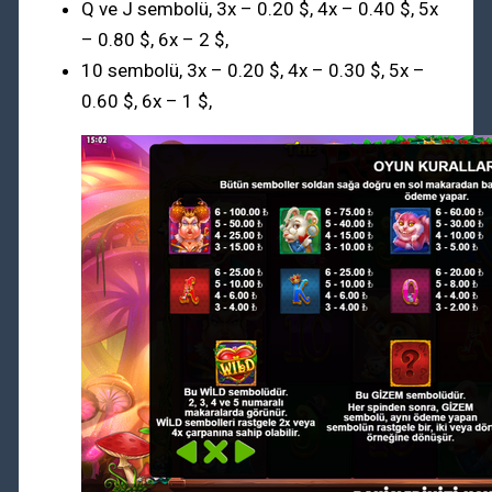
Q ve J sembolü, 3x – 0.20 $, 4x – 0.40 $, 5x
– 0.80 $, 6x – 2 $,
10 sembolü, 3x – 0.20 $, 4x – 0.30 $, 5x –
0.60 $, 6x – 1 $,