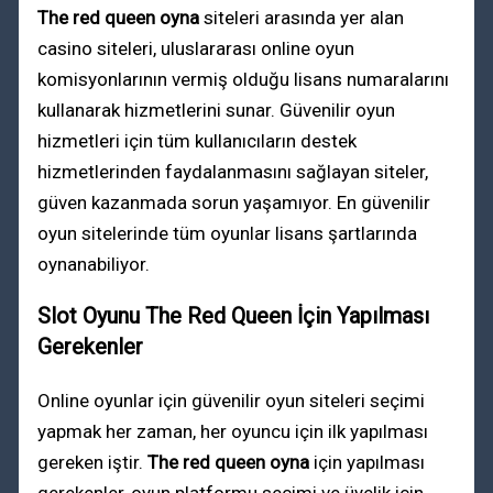
The red queen oyna
siteleri arasında yer alan
casino siteleri, uluslararası online oyun
komisyonlarının vermiş olduğu lisans numaralarını
kullanarak hizmetlerini sunar. Güvenilir oyun
hizmetleri için tüm kullanıcıların destek
hizmetlerinden faydalanmasını sağlayan siteler,
güven kazanmada sorun yaşamıyor. En güvenilir
oyun sitelerinde tüm oyunlar lisans şartlarında
oynanabiliyor.
Slot Oyunu The Red Queen İçin Yapılması
Gerekenler
Online oyunlar için güvenilir oyun siteleri seçimi
yapmak her zaman, her oyuncu için ilk yapılması
gereken iştir.
The red queen oyna
için yapılması
gerekenler, oyun platformu seçimi ve üyelik için