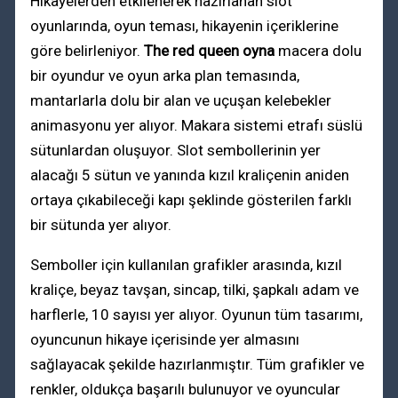
Hikayelerden etkilenerek hazırlanan slot
oyunlarında, oyun teması, hikayenin içeriklerine
göre belirleniyor.
The red queen oyna
macera dolu
bir oyundur ve oyun arka plan temasında,
mantarlarla dolu bir alan ve uçuşan kelebekler
animasyonu yer alıyor. Makara sistemi etrafı süslü
sütunlardan oluşuyor. Slot sembollerinin yer
alacağı 5 sütun ve yanında kızıl kraliçenin aniden
ortaya çıkabileceği kapı şeklinde gösterilen farklı
bir sütunda yer alıyor.
Semboller için kullanılan grafikler arasında, kızıl
kraliçe, beyaz tavşan, sincap, tilki, şapkalı adam ve
harflerle, 10 sayısı yer alıyor. Oyunun tüm tasarımı,
oyuncunun hikaye içerisinde yer almasını
sağlayacak şekilde hazırlanmıştır. Tüm grafikler ve
renkler, oldukça başarılı bulunuyor ve oyuncular