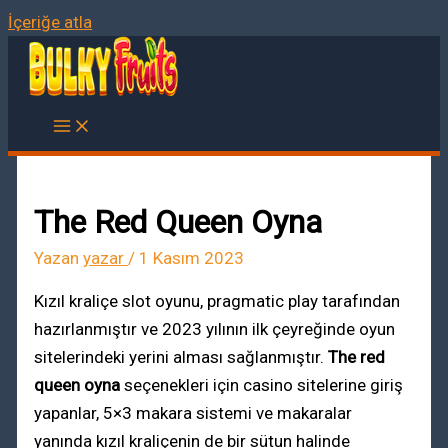
İçeriğe atla
The Red Queen Oyna
Yazan
yazar
/
1 Kasım 2023
Kızıl kraliçe slot oyunu, pragmatic play tarafından
hazırlanmıştır ve 2023 yılının ilk çeyreğinde oyun
sitelerindeki yerini alması sağlanmıştır.
The red
queen oyna
seçenekleri için casino sitelerine giriş
yapanlar, 5×3 makara sistemi ve makaralar
yanında kızıl kraliçenin de bir sütun halinde